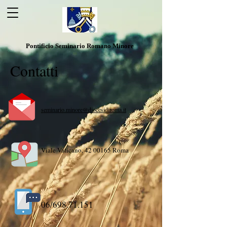
Pontificio Seminario Romano Minore
Contatti
seminario.minore@diocesidiroma.it
Viale Vaticano,
42 00165
Roma
06/698.71.151