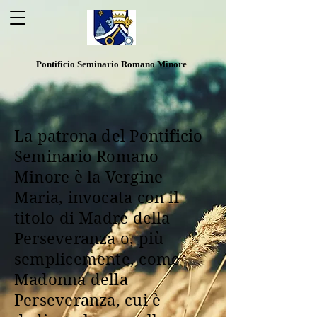
Pontificio Seminario Romano Minore
La patrona del Pontificio
Seminario Romano
Minore è la Vergine
Maria, invocata con il
titolo di Madre della
Perseveranza o, più
semplicemente, come
Madonna della
Perseveranza, cui è