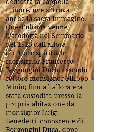
dedicata la cappella
minore, ove si trova
anche la sacra immagine.
Quest'ultima venne
introdotta nel Seminario
nel 1915 dall'allora
direttore spirituale
monsignor Francesco
Borgongini Duca, essendo
rettore monsignor Filippo
Minio; fino ad allora era
stata custodita presso la
propria abitazione da
monsignor Luigi
Benedetti, conoscente di
Borgongini Duca, dopo