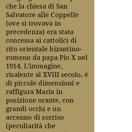
che la chiesa di San
Salvatore alle Coppelle
(ove si trovava in
precedenza) era stata
concessa ai cattolici di
rito orientale bizantino-
romeno da papa Pio X nel
1914. L'immagine,
risalente al XVIII secolo, è
di piccole dimensioni e
raffigura Maria in
posizione orante, con
grandi occhi e un
accenno di sorriso
(peculiarità che