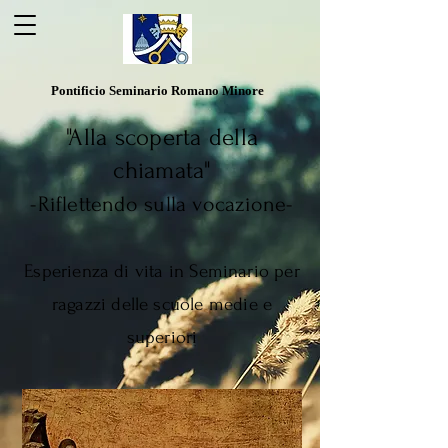
Pontificio Seminario Romano Minore
"Alla scoperta della
chiamata"
-Riflettendo sulla vocazione-
Esperienza di vita in Seminario per
ragazzi delle scuole medie e
superiori