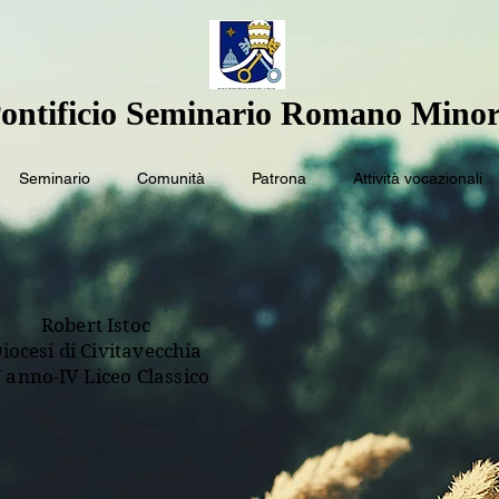
ontificio Seminario Romano Minor
Seminario
Comunità
Patrona
Attività vocazionali
Robert Istoc
iocesi di Civitavecchia
V anno-IV Liceo Classico