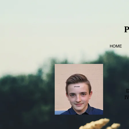
P
HOME
D
I